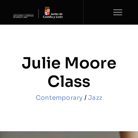
Saltar
al
contenido
Julie Moore
Class
Contemporary
/
Jazz