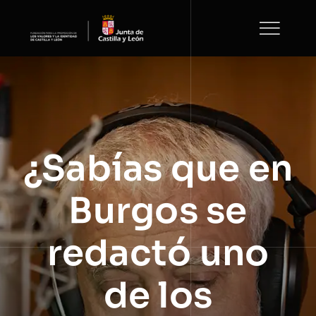
Saltar
al
contenido
¿Sabías que en
Burgos se
redactó uno
de los