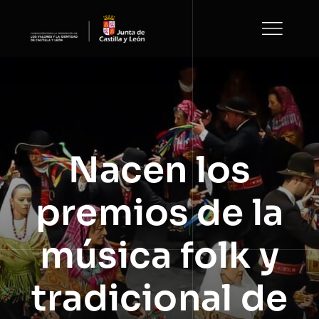
Saltar
al
contenido
Nacen los
premios de la
música folk y
tradicional de