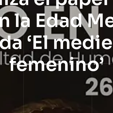
n la Edad Me
da ‘El medi
femenino’