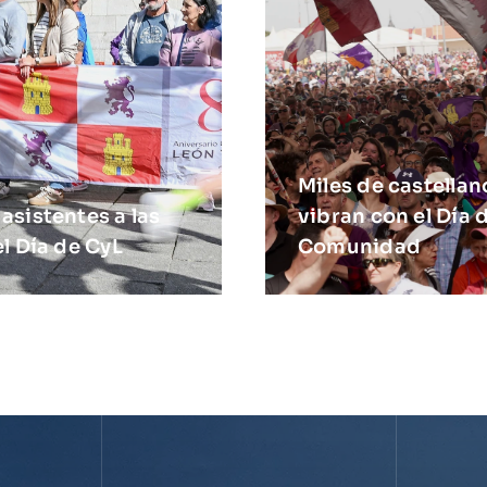
Miles de castellan
sistentes a las
vibran con el Día d
l Día de CyL
Comunidad