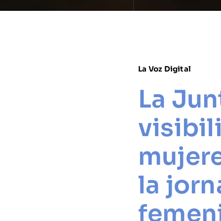
La Voz Digital
La Jun
visibil
mujere
la jor
femen