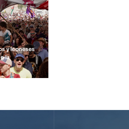
os y leoneses
e la