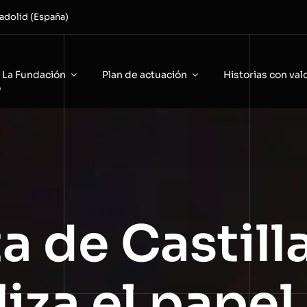
adolid (España)
La Fundación
Plan de actuación
Historias con val
o
a de Castill
liza el papel