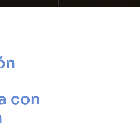
eón
a con
n