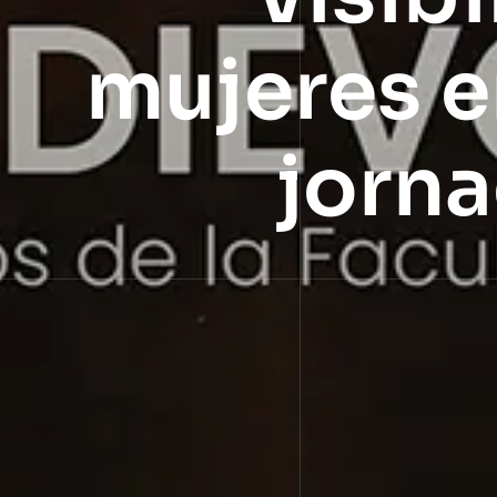
mujeres e
jorna