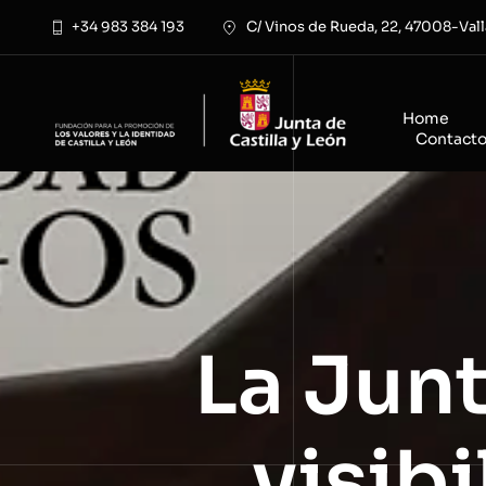
Saltar
+34 983 384 193
C/ Vinos de Rueda, 22, 47008-Vall
al
contenido
Home
Contact
La Junt
visibi