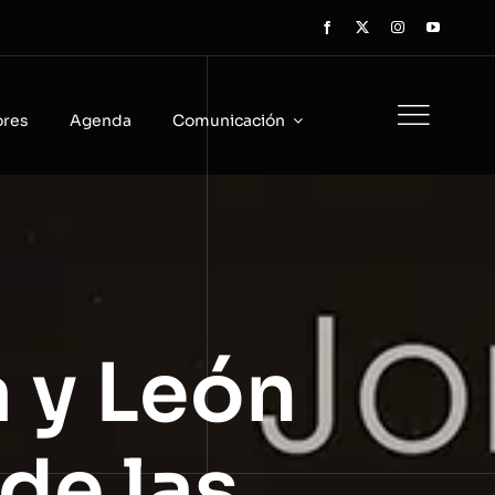
ores
Agenda
Comunicación
a y León
 de las