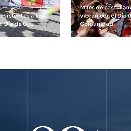
Miles de castellan
sistentes a las
vibran con el Día d
l Día de CyL
Comunidad