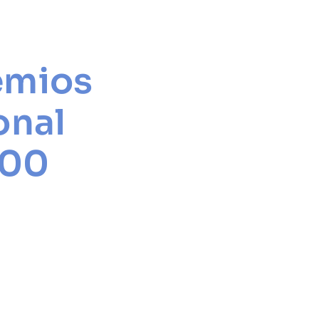
emios
onal
000