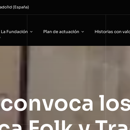
adolid (España)
La Fundación
Plan de actuación
Historias con val
o
 convoca lo
a Folk y Tr