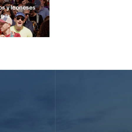
os y leoneses
e la