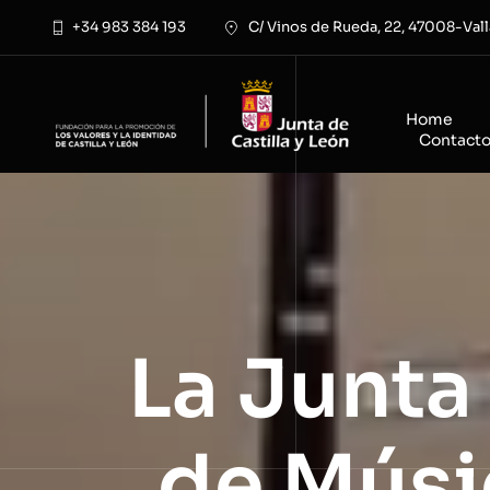
Saltar
+34 983 384 193
C/ Vinos de Rueda, 22, 47008-Vall
al
contenido
Home
Contact
La Junta
de Músic