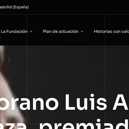
adolid (España)
La Fundación
Plan de actuación
Historias con val
o
orano Luis 
aza, premiad