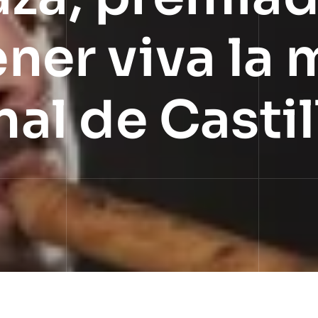
ner viva la 
nal de Castil