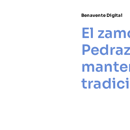
Benavente Digital
El zam
Pedraz
manten
tradic