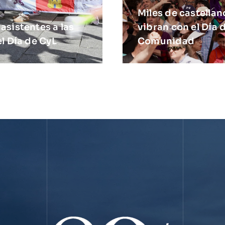
Miles de castellan
sistentes a las
vibran con el Día d
l Día de CyL
Comunidad