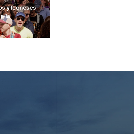
os y leoneses
e la