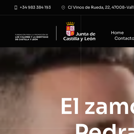
Saltar
+34 983 384 193
C/ Vinos de Rueda, 22, 47008-Vall
al
contenido
Home
Contact
El zam
Pedr