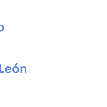
o
 León