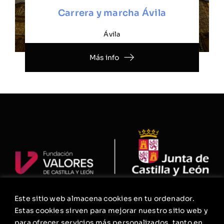
Carrera y marcha Ávila
Ávila
Más info
Este sitio web almacena cookies en tu ordenador.
La Fundación
Estas cookies sirven para mejorar nuestro sitio web y
Agenda
para ofrecer servicios más personalizados, tanto en