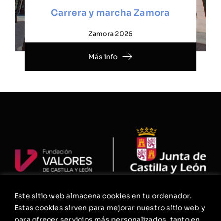
Carrera y marcha Zamora
Zamora 2026
Más info
Este sitio web almacena cookies en tu ordenador.
La Fundación
Estas cookies sirven para mejorar nuestro sitio web y
Agenda
para ofrecer servicios más personalizados, tanto en