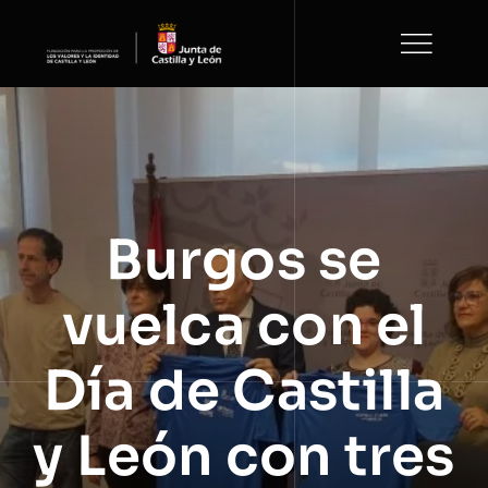
Saltar
al
contenido
Burgos se
vuelca con el
Día de Castilla
y León con tres