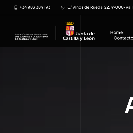
Saltar
+34 983 384 193
C/ Vinos de Rueda, 22, 47008-Vall
al
contenido
Home
Contact