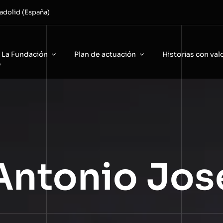
adolid (España)
La Fundación
Plan de actuación
Historias con val
o
Antonio Jos