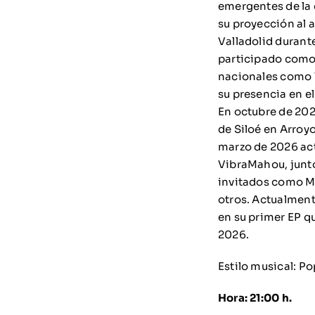
emergentes de la 
su proyección al a
Valladolid durant
participado como 
nacionales como 
su presencia en el
En octubre de 20
de Siloé en Arroyo
marzo de 2026 act
VibraMahou, junto
invitados como Ma
otros. Actualmen
en su primer EP qu
2026.
Estilo musical: Po
Hora: 21:00 h.